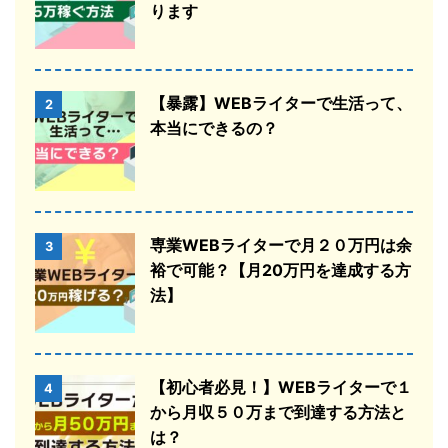
ります
【暴露】WEBライターで生活って、
2
本当にできるの？
専業WEBライターで月２０万円は余
3
裕で可能？【月20万円を達成する方
法】
【初心者必見！】WEBライターで１
4
から月収５０万まで到達する方法と
は？