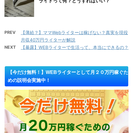
ライトって何？どうすればいい？
PREV
【薄給？】ママWebライターは稼げない？真実を現役
月収40万円ライターが解説
NEXT
【暴露】WEBライターで生活って、本当にできるの？
【今だけ無料！】WEBライターとして月２０万円稼ぐた
めの説明会実施中！