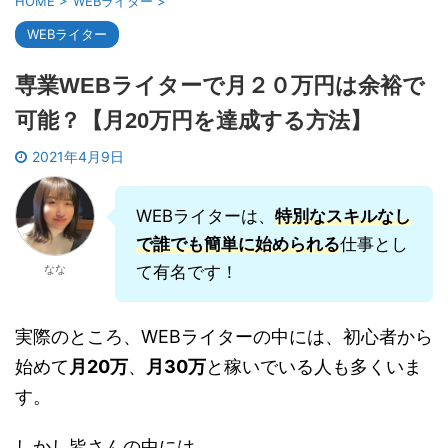
HOME
>
WEBライター
>
WEBライター
専業WEBライターで月２０万円は余裕で
可能？【月20万円を達成する方法】
2021年4月9日
WEBライターは、
特別なスキルなし
で誰でも簡単に始められる
仕事とし
なな
て有名です！
実際のところ、WEBライターの中には、初心者から
始めて
月20万
、
月30万
と稼いでいる人も多くいま
す。
しかし皆さんの中には、